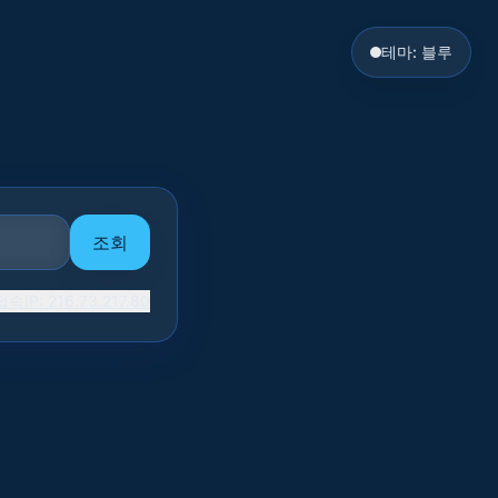
테마:
블루
조회
접속IP:
216.73.217.80