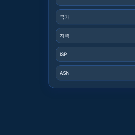
국가
지역
ISP
ASN